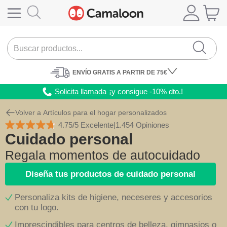
ENVÍO
GRATIS A PARTIR DE 75€
Solicita llamada
¡y consigue -10% dto.!
Volver a Artículos para el hogar personalizados
4.75/5 Excelente
|
1.454 Opiniones
Cuidado personal
Regala momentos de autocuidado
Diseña tus productos de cuidado personal
Personaliza kits de higiene, neceseres y accesorios
con tu logo.
Imprescindibles para centros de belleza, gimnasios o