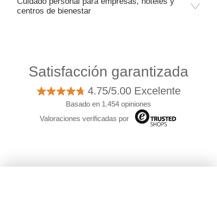
Cuidado personal para empresas, hoteles y
centros de bienestar
Satisfacción garantizada
4.75/5.00 Excelente
Basado en 1.454 opiniones
Valoraciones verificadas por
Filtros
©2026 Camaloon
|
Quienes somos
|
Envío de
Material
pedidos
|
Condiciones
|
Cookies