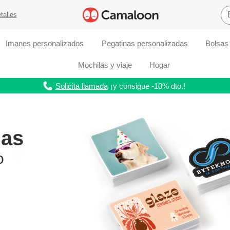
talles
Imanes personalizados
Pegatinas personalizadas
Bolsas
Mochilas y viaje
Hogar
Solicita llamada
¡y consigue -10% dto.!
das
o