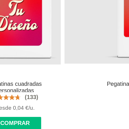
tinas cuadradas
Pegatina
ersonalizadas
(133)
esde
0,04
€
/u.
COMPRAR