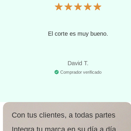
El corte es muy bueno.
David T.
Comprador verificado
Con tus clientes, a todas partes
Integra tu marca en su día a día