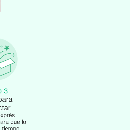
o 3
para
tar
exprés
para que lo
n tiempo