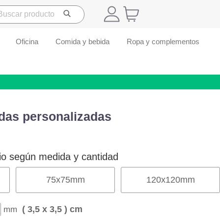
Oficina
Comida y bebida
Ropa y complementos
das personalizadas
io según medida y cantidad
75
x
75
mm
120
x
120
mm
( 3,5 x 3,5 ) cm
mm