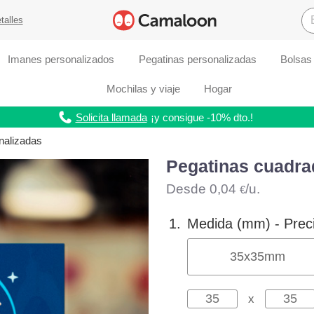
talles
Imanes personalizados
Pegatinas personalizadas
Bolsas
Mochilas y viaje
Hogar
Solicita llamada
¡y consigue -10% dto.!
nalizadas
Pegatinas cuadra
Desde
0,04
/u.
€
1.
Medida (mm) -
Prec
35
x
35
mm
x