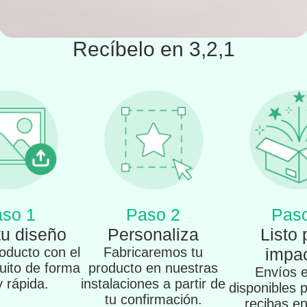
Recíbelo en 3,2,1
so 1
Paso 2
Pas
tu diseño
Personaliza
Listo 
oducto con el
Fabricaremos tu
impac
tuito de forma
producto en nuestras
Envíos 
 y rápida.
instalaciones a partir de
disponibles 
tu confirmación.
recibas e