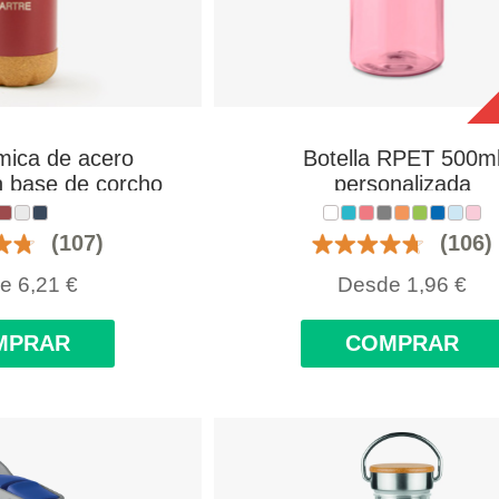
rmica de acero
Botella RPET 500m
n base de corcho
personalizada
alizada con logo
(107)
(106)
de
6,21
€
Desde
1,96
€
MPRAR
COMPRAR