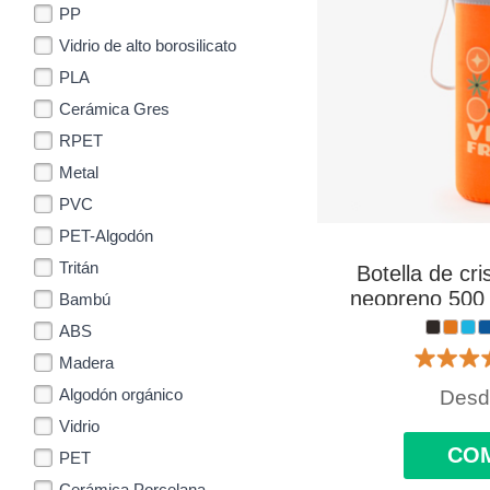
PP
Vidrio de alto borosilicato
PLA
Cerámica Gres
RPET
Metal
PVC
PET-Algodón
Tritán
Botella de cri
neopreno 500 
Bambú
co
ABS
Madera
Algodón orgánico
Des
Vidrio
CO
PET
Cerámica Porcelana