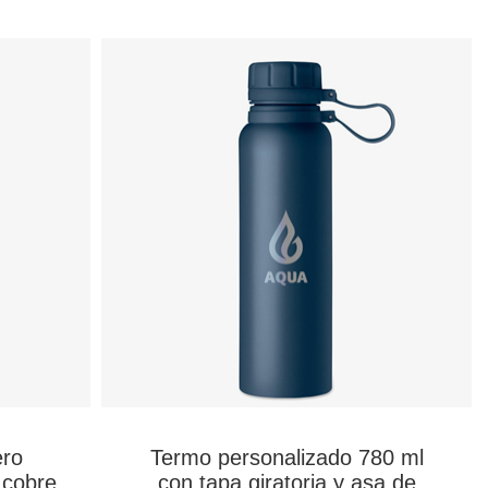
ero
Termo personalizado 780 ml
 cobre
con tapa giratoria y asa de