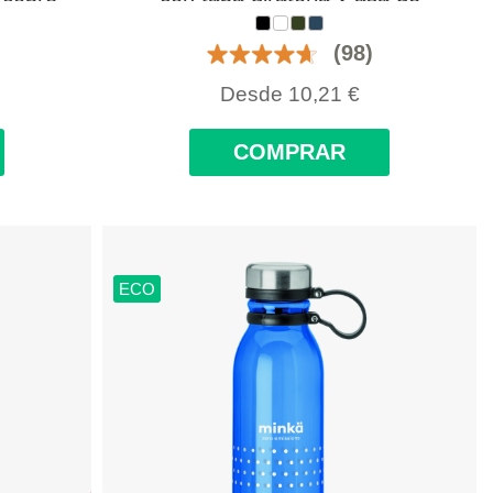
n logo
silicona
(98)
Desde
10,21
€
COMPRAR
ECO