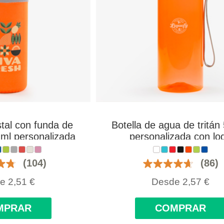
stal con funda de
Botella de agua de tritán
ml personalizada
personalizada con lo
n logo
(104)
(86)
de
2,51
€
Desde
2,57
€
MPRAR
COMPRAR