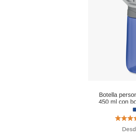
Botella person
450 ml con boq
Des