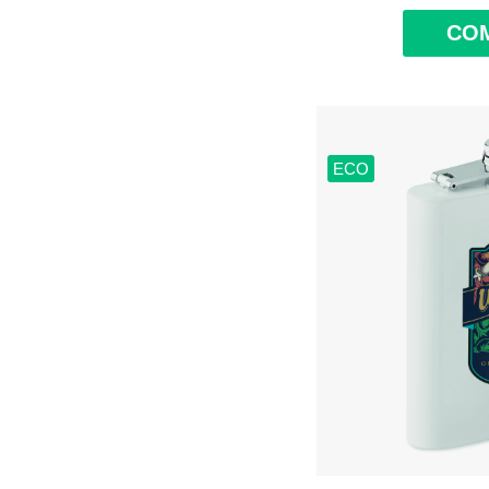
CO
ECO