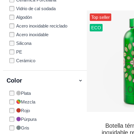
Vidrio de cal sodada
Algodón
Top seller
Acero inoxidable reciclado
ECO
Acero inoxidable
Silicona
PE
Cerámico
Color
Plata
Mezcla
Rojo
Púrpura
Botella té
Gris
inoxidable r