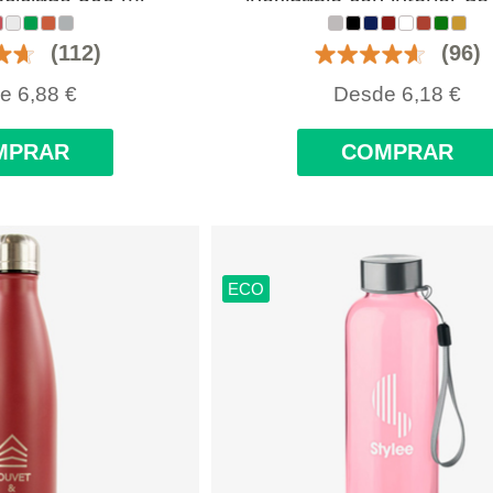
zada con logo
500 ml personalizada co
(112)
(96)
de
6,88
€
Desde
6,18
€
MPRAR
COMPRAR
ECO