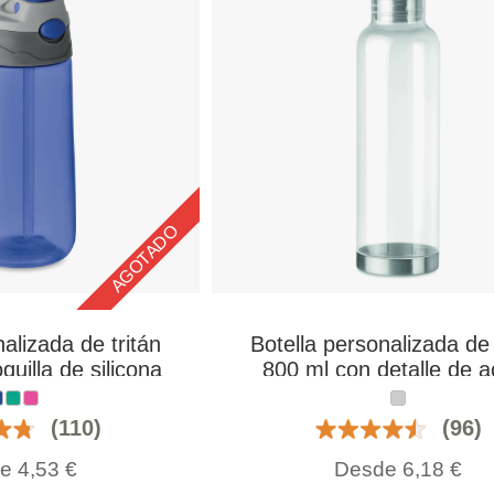
AGOTADO
alizada de tritán
Botella personalizada de 
uilla de silicona
800 ml con detalle de a
(110)
(96)
de
4,53
€
Desde
6,18
€