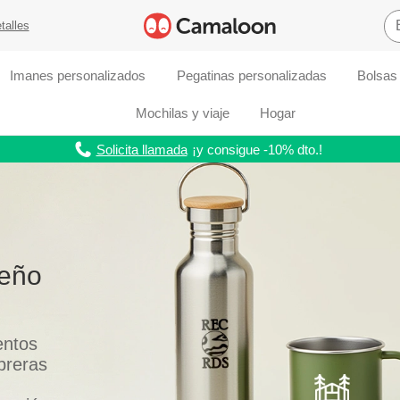
talles
Imanes personalizados
Pegatinas personalizadas
Bolsas
Mochilas y viaje
Hogar
Solicita llamada
¡y consigue -10% dto.!
seño
entos
breras