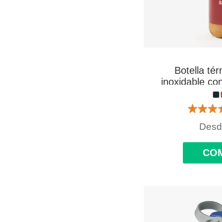
Botella té
inoxidable co
500 ml person
Des
CO