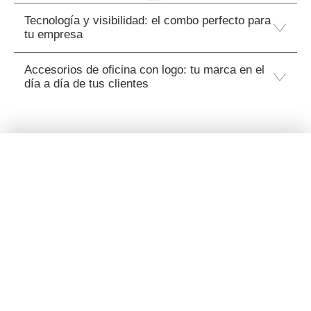
Tecnología y visibilidad: el combo perfecto para
tu empresa
Accesorios de oficina con logo: tu marca en el
día a día de tus clientes
Filtros
Satisfacción garantizada
Eco
4.75/5.00 Excelente
Basado en 1.454 opiniones
Material
Valoraciones verificadas por
Silicona
PET
ABS reciclado