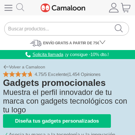
ENVÍO
GRATIS A PARTIR DE 75€
Solicita llamada
¡y consigue -10% dto.!
Volver a Camaloon
4.75/5 Excelente
|
1.454 Opiniones
Gadgets promocionales
Muestra el perfil innovador de tu
marca con gadgets tecnológicos con
tu logo
Diseña tus gadgets personalizados
Asocia tu marca a la tecnología y la innovación