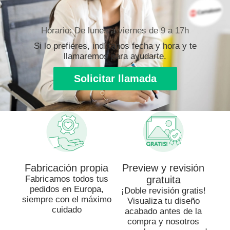
Horario: De lunes a viernes de 9 a 17h
Si lo prefieres, indícanos fecha y hora y te
llamaremos para ayudarte.
Solicitar llamada
Fabricación propia
Preview y revisión
Fabricamos todos tus
gratuita
pedidos en Europa,
¡Doble revisión gratis!
siempre con el máximo
Visualiza tu diseño
cuidado
acabado antes de la
compra y nosotros