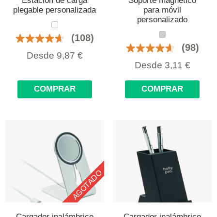
Estación de carga
Soporte magnético
plegable personalizada
para móvil
personalizado
(108)
(98)
Desde
9,87
€
Desde
3,11
€
COMPRAR
COMPRAR
AGOTADO
Cargador inalámbrico
Cargador inalámbrico