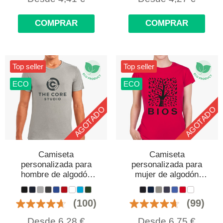
COMPRAR
COMPRAR
Top seller
Top seller
ECO
ECO
AGOTADO
AGOTADO
Camiseta
Camiseta
personalizada para
personalizada para
hombre de algodón
mujer de algodón
orgánico
orgánico
(100)
(99)
Desde
6,28
€
Desde
6,75
€