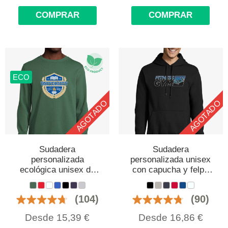
COMPRAR
COMPRAR
ECO
AGOTADO
AGOTADO
Sudadera
Sudadera
personalizada
personalizada unisex
ecológica unisex de
con capucha y felpa
algodón orgánico
perchada
(104)
(90)
Desde
15,39
€
Desde
16,86
€