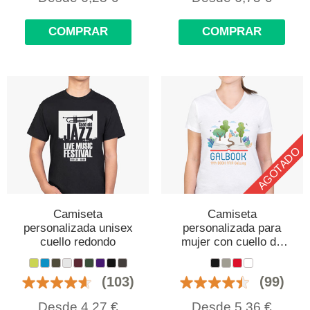
COMPRAR
COMPRAR
AGOTADO
Camiseta
Camiseta
personalizada unisex
personalizada para
cuello redondo
mujer con cuello de
pico
(103)
(99)
Desde
4,27
€
Desde
5,36
€