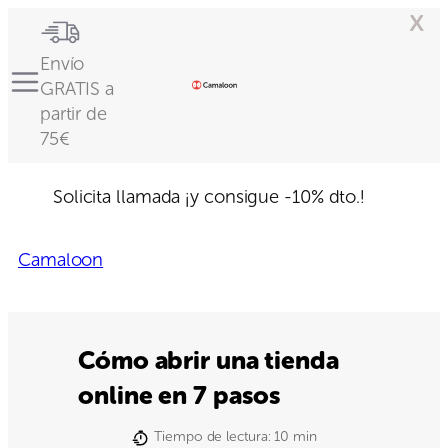
x
Envío
GRATIS a
partir de
75€
Solicita llamada
¡y consigue -10% dto.!
Camaloon
Cómo abrir una tienda
online en 7 pasos
Tiempo de lectura:
10
min