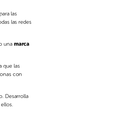
para las
odas las redes
mo una
marca
 que las
sonas con
. Desarrolla
ellos.