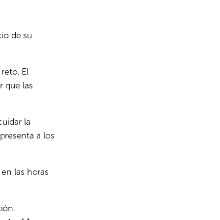
cio de su
reto. El
r que las
uidar la
presenta a los
 en las horas
ción.