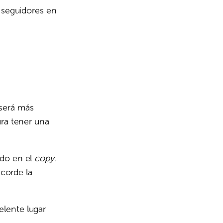
s seguidores en
 será más
ura tener una
ado en el
copy
.
acorde la
elente lugar