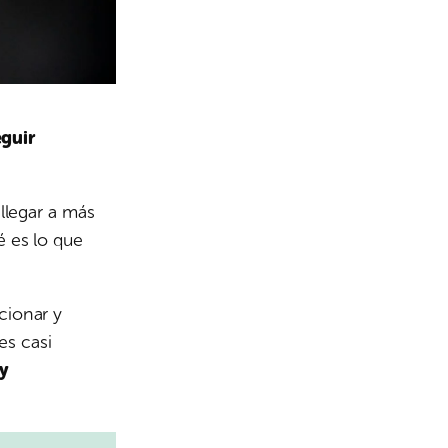
eguir
 llegar a más
é es lo que
cionar y
es casi
y