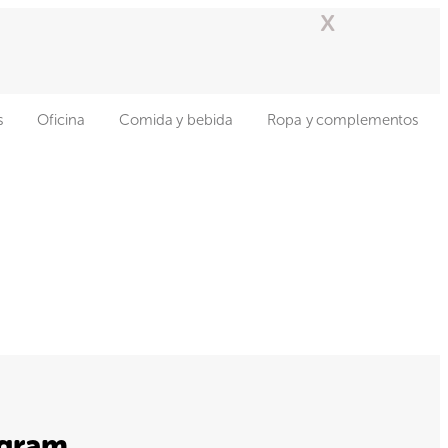
x
s
Oficina
Comida y bebida
Ropa y complementos
agram