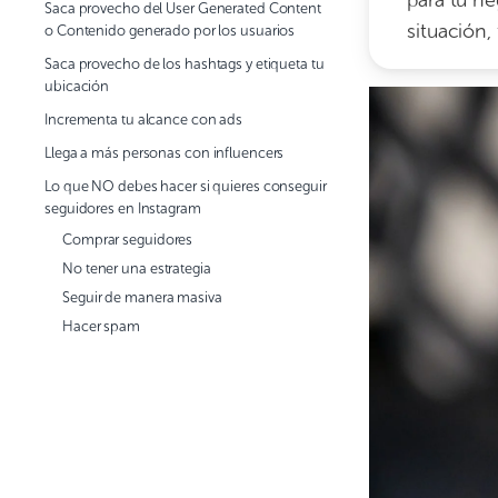
para tu ne
Saca provecho del User Generated Content
situación
o Contenido generado por los usuarios
Saca provecho de los hashtags y etiqueta tu
ubicación
Incrementa tu alcance con ads
Llega a más personas con influencers
Lo que NO debes hacer si quieres conseguir
seguidores en Instagram
Comprar seguidores
No tener una estrategia
Seguir de manera masiva
Hacer spam