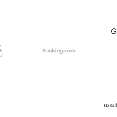
G
Basad