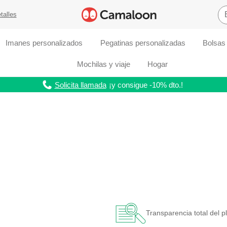
talles
Imanes personalizados
Pegatinas personalizadas
Bolsas
Mochilas y viaje
Hogar
Solicita llamada
¡y consigue -10% dto.!
Transparencia total del p