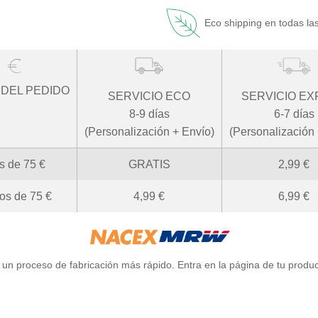
Eco shipping en todas la
 DEL PEDIDO
SERVICIO ECO
SERVICIO E
8-9 días
6-7 días
(Personalización + Envío)
(Personalización 
s de
75
€
GRATIS
2,99
€
os de
75
€
4,99
€
6,99
€
un proceso de fabricación más rápido. Entra en la página de tu produc