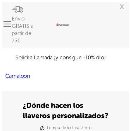
x
Envío
GRATIS a
partir de
75€
Solicita llamada
¡y consigue -10% dto.!
Camaloon
¿Dónde hacen los
llaveros personalizados?
Tiempo de lectura:
3
min