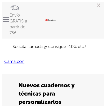
x
Envío
GRATIS a
partir de
75€
Solicita llamada
¡y consigue -10% dto.!
Camaloon
Nuevos cuadernos y
técnicas para
personalizarlos