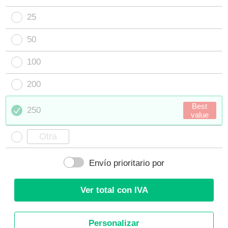
25
50
100
200
Best
250
value
Envío prioritario por
Ver total con IVA
Personalizar