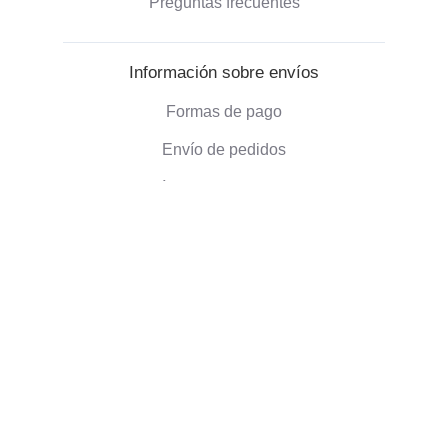
Preguntas frecuentes
Información sobre envíos
Formas de pago
Envío de pedidos
Política de devoluciones
Información corporativa
Quienes somos
Blog
Opiniones