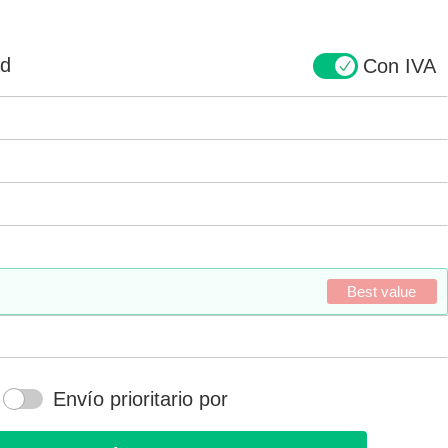
ad
Con IVA
Best value
Envío prioritario por