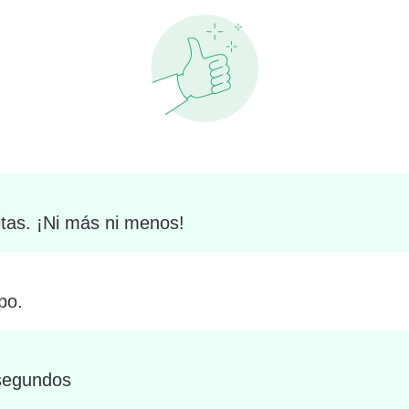
tas. ¡Ni más ni menos!
po.
 segundos