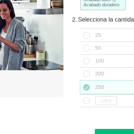
i
Acabado duradero
2.
Selecciona la cantid
25
50
100
200
250