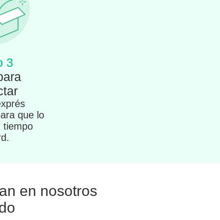
o 3
para
tar
exprés
para que lo
n tiempo
rd.
ían en nosotros
ndo