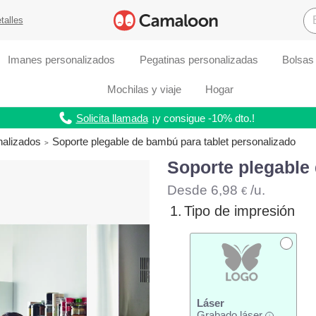
talles
Imanes personalizados
Pegatinas personalizadas
Bolsas
Mochilas y viaje
Hogar
Solicita llamada
¡y consigue -10% dto.!
nalizados
Soporte plegable de bambú para tablet personalizado
Soporte plegable 
Desde
6,98
/u.
€
1.
Tipo de impresión
Láser
Grabado láser