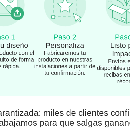
so 1
Paso 2
Pas
tu diseño
Personaliza
Listo 
oducto con el
Fabricaremos tu
impac
tuito de forma
producto en nuestras
Envíos 
 y rápida.
instalaciones a partir de
disponibles 
tu confirmación.
recibas e
réco
arantizada: miles de clientes conf
abajamos para que salgas gana