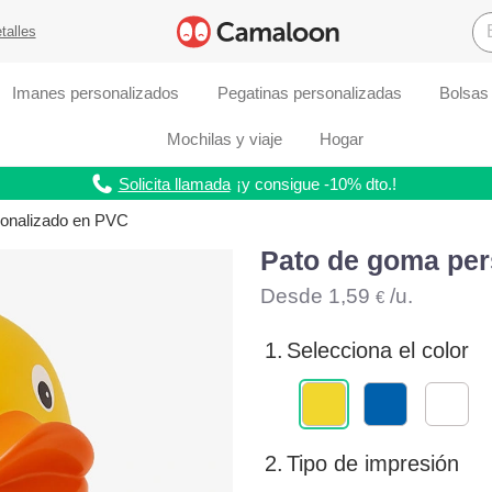
talles
Imanes personalizados
Pegatinas personalizadas
Bolsas
Mochilas y viaje
Hogar
Solicita llamada
¡y consigue -10% dto.!
sonalizado en PVC
Pato de goma per
Desde
1,59
/u.
€
1.
Selecciona el color
2.
Tipo de impresión