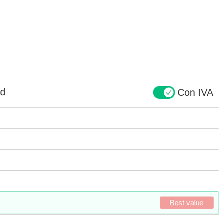
ad
Con IVA
Best value