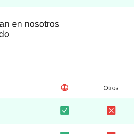
ían en nosotros
ndo
Otros