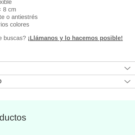
xible
× 8 cm
e o antiestrés
ios colores
ue buscas?
¡Llámanos y lo hacemos posible!
O
ductos