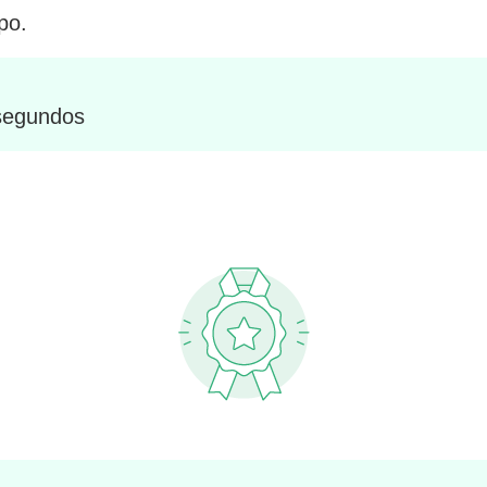
po.
 segundos