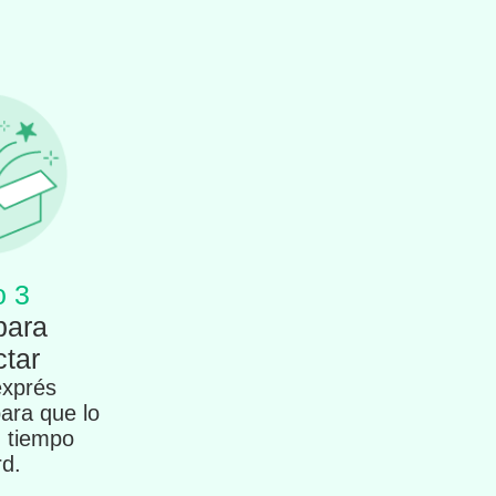
o 3
para
tar
exprés
para que lo
n tiempo
rd.