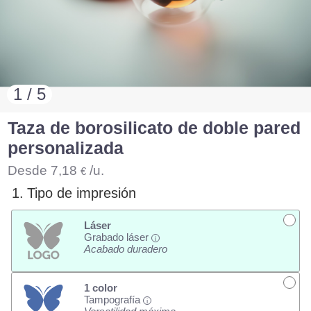
1 / 5
Taza de borosilicato de doble pared
personalizada
Desde
7,18
/u.
€
1.
Tipo de impresión
Láser
Grabado láser
i
Acabado duradero
1 color
Tampografía
i