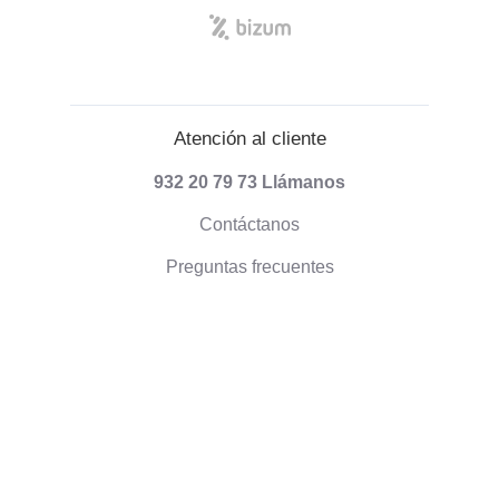
Atención al cliente
932 20 79 73
Llámanos
Contáctanos
Preguntas frecuentes
Información sobre envíos
Formas de pago
Envío de pedidos
Política de devoluciones