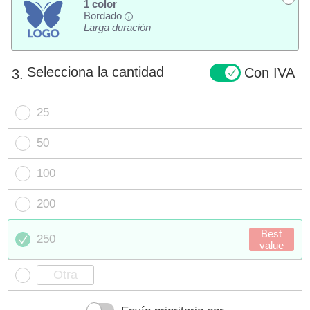
1 color
Bordado
i
Larga duración
Selecciona la cantidad
Con IVA
3.
25
50
100
200
Best
250
value