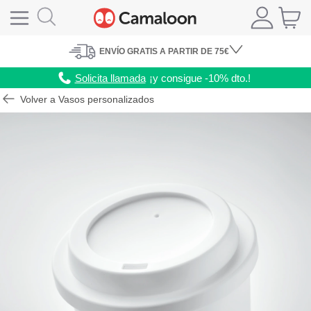
ENVÍO
GRATIS A PARTIR DE 75€
Solicita llamada
¡y consigue -10% dto.!
Volver a Vasos personalizados