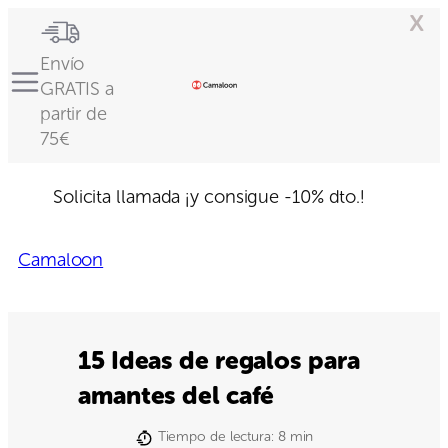
x
Envío
GRATIS a
partir de
75€
Solicita llamada
¡y consigue -10% dto.!
Camaloon
15 Ideas de regalos para
amantes del café
Tiempo de lectura:
8
min