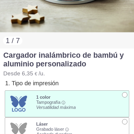
1 / 7
Cargador inalámbrico de bambú y
aluminio personalizado
Desde
6,35
/u.
€
1.
Tipo de impresión
1 color
Tampografía
i
Versatilidad máxima
Láser
Grabado láser
i