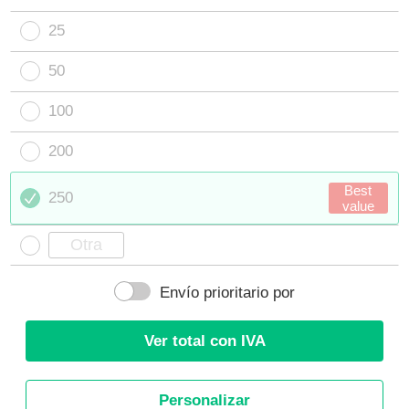
25
50
100
200
Best
250
value
Envío prioritario por
Ver total con IVA
Personalizar