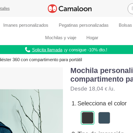
talles
Imanes personalizados
Pegatinas personalizadas
Bolsas
Mochilas y viaje
Hogar
Solicita llamada
¡y consigue -10% dto.!
iéster 360 con compartimento para portátil
Mochila personali
compartimento par
Desde
18,04
/u.
€
1.
Selecciona el color