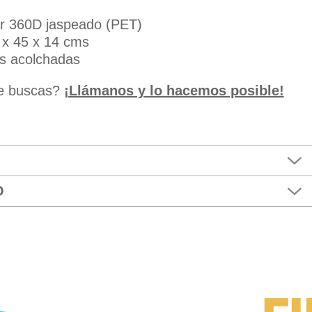
ter 360D jaspeado (PET)
 x 45 x 14 cms
as acolchadas
ue buscas?
¡Llámanos y lo hacemos posible!
O