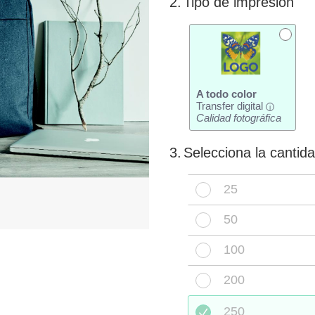
2.
Tipo de impresión
A todo color
Transfer digital
i
Calidad fotográfica
3.
Selecciona la cantid
25
50
100
200
250