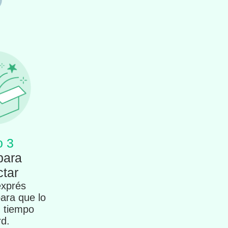
o 3
para
tar
exprés
para que lo
n tiempo
rd.