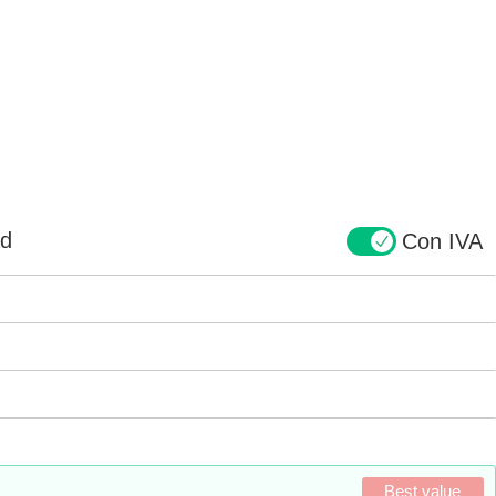
ad
Con IVA
Best value