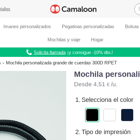
talles
Imanes personalizados
Pegatinas personalizadas
Bolsas
Mochilas y viaje
Hogar
Solicita llamada
¡y consigue -10% dto.!
s
Mochila personalizada grande de cuerdas 300D RPET
Mochila personal
Desde
4,51
/u.
€
1.
Selecciona el color
2.
Tipo de impresión