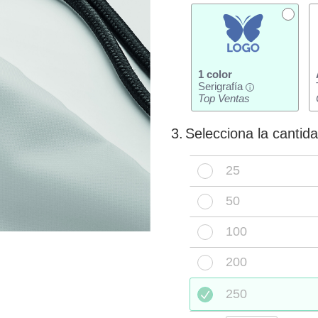
1 color
Serigrafía
i
Top Ventas
3.
Selecciona la cantid
25
50
100
200
250