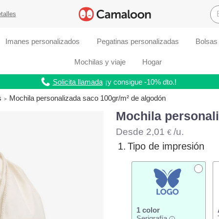
talles
Imanes personalizados
Pegatinas personalizadas
Bolsas
Mochilas y viaje
Hogar
Solicita llamada
¡y consigue -10% dto.!
s
Mochila personalizada saco 100gr/m² de algodón
Mochila personal
Desde
2,01
/u.
€
1.
Tipo de impresión
1 color
Serigrafía