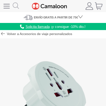
ENVÍO
GRATIS A PARTIR DE 75€
Solicita llamada
¡y consigue -10% dto.!
Volver a Accesorios de viaje personalizados