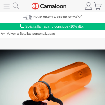
ENVÍO
GRATIS A PARTIR DE 75€
Solicita llamada
¡y consigue -10% dto.!
Volver a Botellas personalizadas