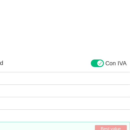
ad
Con IVA
Best value