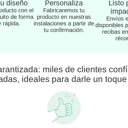
tu diseño
Personaliza
Listo 
oducto con el
Fabricaremos tu
impac
tuito de forma
producto en nuestras
Envíos 
 y rápida.
instalaciones a partir de
disponibles 
tu confirmación.
recibas e
réco
arantizada: miles de clientes conf
adas, ideales para darle un toqu