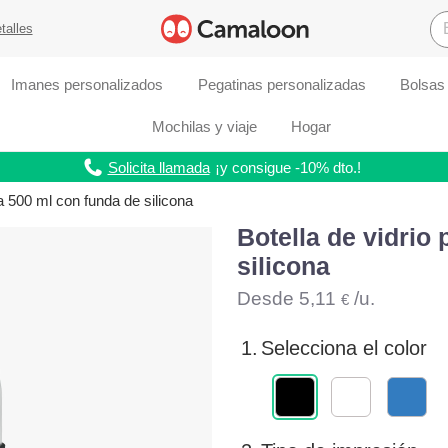
talles
Imanes personalizados
Pegatinas personalizadas
Bolsas
Mochilas y viaje
Hogar
Solicita llamada
¡y consigue -10% dto.!
a 500 ml con funda de silicona
Botella de vidrio
silicona
Desde
5,11
/u.
€
1.
Selecciona el color