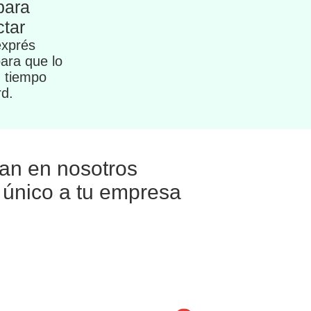
para
tar
exprés
para que lo
n tiempo
rd.
ían en nosotros
e único a tu empresa