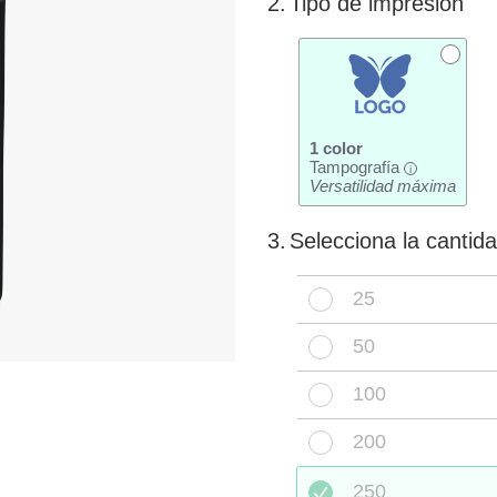
2.
Tipo de impresión
1 color
Tampografía
i
Versatilidad máxima
3.
Selecciona la cantid
25
50
100
200
250