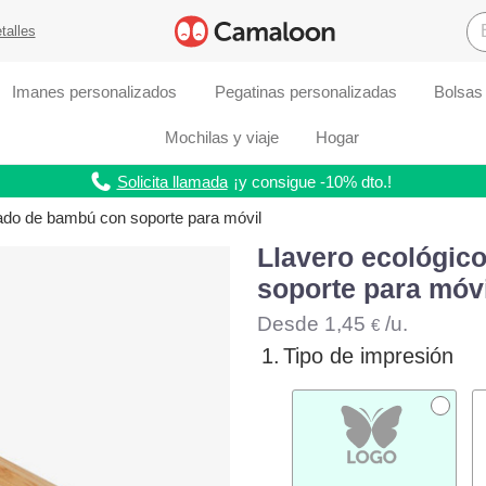
talles
Imanes personalizados
Pegatinas personalizadas
Bolsas
Mochilas y viaje
Hogar
Solicita llamada
¡y consigue -10% dto.!
zado de bambú con soporte para móvil
Llavero ecológic
soporte para móvi
Desde
1,45
/u.
€
1.
Tipo de impresión