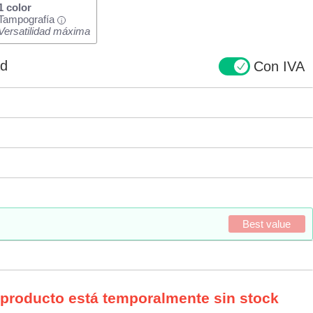
1 color
Tampografía
i
Versatilidad máxima
ad
Con IVA
Best value
 producto está temporalmente sin stock