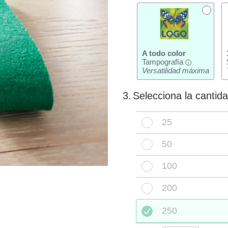
A todo color
Tampografía
i
Versatilidad máxima
3.
Selecciona la cantid
25
50
100
200
250