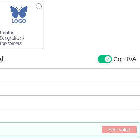
1 color
Serigrafía
i
Top Ventas
ad
Con IVA
Best value