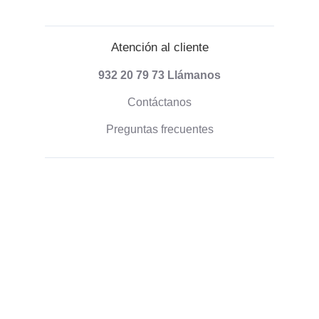
Atención al cliente
932 20 79 73
Llámanos
Contáctanos
Preguntas frecuentes
Información sobre envíos
Formas de pago
Envío de pedidos
Política de devoluciones
Información corporativa