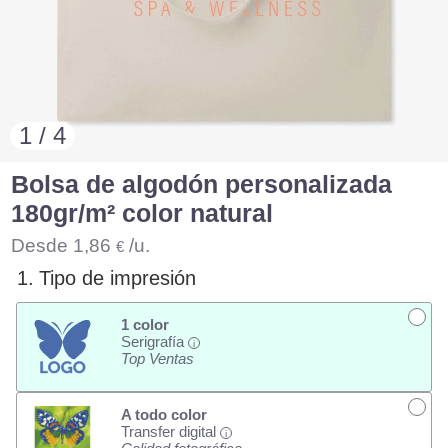
1 / 4
Bolsa de algodón personalizada
180gr/m² color natural
Desde
1,86
/u.
€
1.
Tipo de impresión
1 color
Serigrafía
i
Top Ventas
A todo color
Transfer digital
i