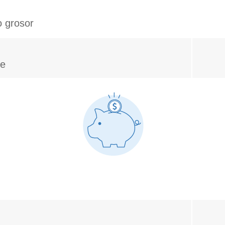
o grosor
le