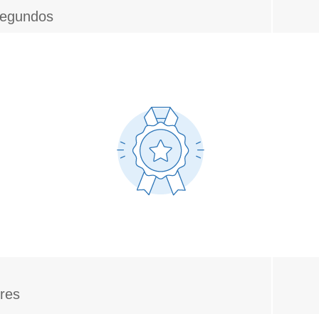
 segundos
ores