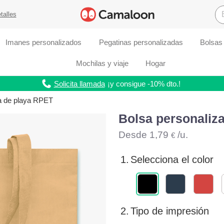
talles
Imanes personalizados
Pegatinas personalizadas
Bolsas
Mochilas y viaje
Hogar
Solicita llamada
¡y consigue -10% dto.!
a de playa RPET
Bolsa personaliz
Desde
1,79
/u.
€
1.
Selecciona el color
2.
Tipo de impresión