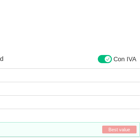
ad
Con IVA
Best value