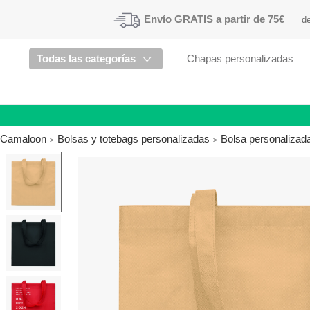
Envío
GRATIS a partir de 75€
de
Todas las categorías
Chapas personalizadas
Camaloon
Bolsas y totebags personalizadas
Bolsa personalizad