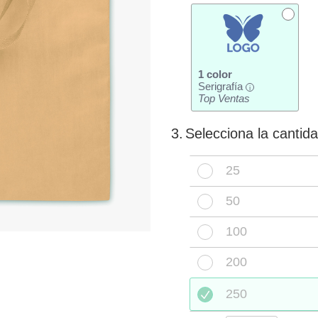
1 color
Serigrafía
i
Top Ventas
3.
Selecciona la cantid
25
50
100
200
250