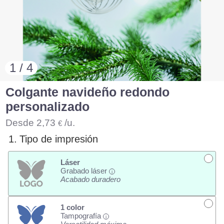
1 / 4
Colgante navideño redondo
personalizado
Desde
2,73
/u.
€
1.
Tipo de impresión
Láser
Grabado láser
i
Acabado duradero
1 color
Tampografía
i