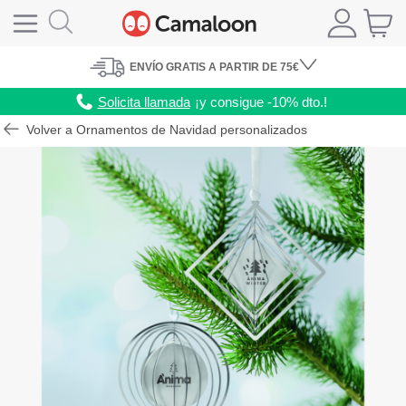
ENVÍO
GRATIS A PARTIR DE 75€
Solicita llamada
¡y consigue -10% dto.!
Volver a Ornamentos de Navidad personalizados