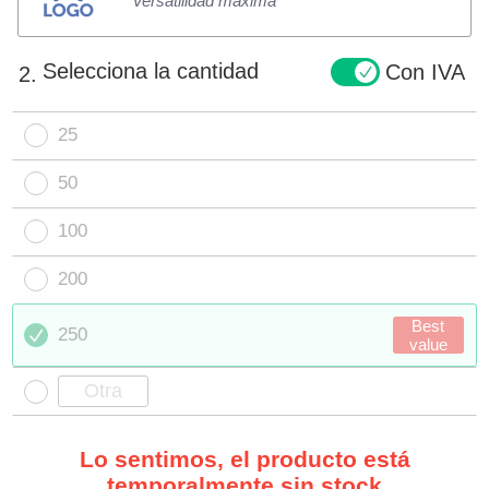
Versatilidad máxima
Selecciona la cantidad
Con IVA
2.
25
50
100
200
Best
250
value
Lo sentimos, el producto está
temporalmente sin stock