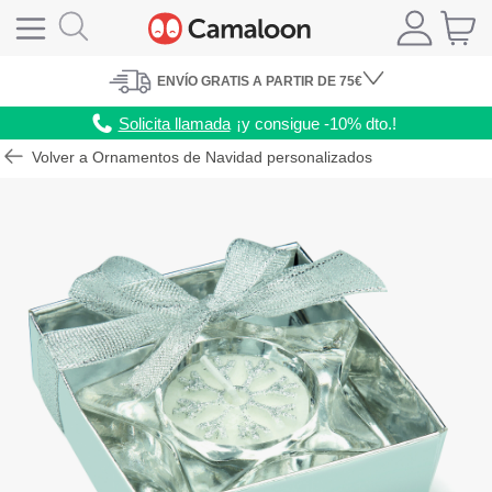
ENVÍO
GRATIS A PARTIR DE 75€
Solicita llamada
¡y consigue -10% dto.!
Volver a Ornamentos de Navidad personalizados