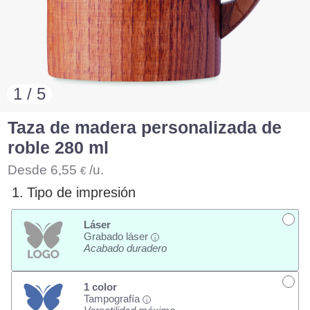
1 / 5
Taza de madera personalizada de
roble 280 ml
Desde
6,55
/u.
€
1.
Tipo de impresión
Láser
Grabado láser
i
Acabado duradero
1 color
Tampografía
i