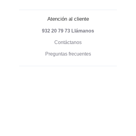
Atención al cliente
932 20 79 73
Llámanos
Contáctanos
Preguntas frecuentes
Información sobre envíos
Formas de pago
Envío de pedidos
Política de devoluciones
Información corporativa