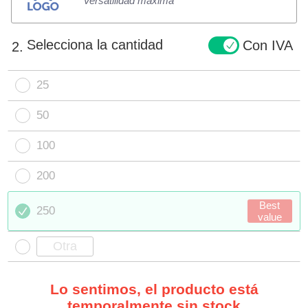
Versatilidad máxima
Selecciona la cantidad
Con IVA
2.
25
50
100
200
Best
250
value
Lo sentimos, el producto está
temporalmente sin stock