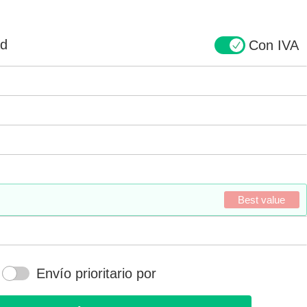
ad
Con IVA
Best value
Envío prioritario por