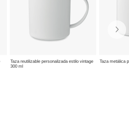
e
Taza reutilizable personalizada estilo vintage
Taza metálica p
300 ml