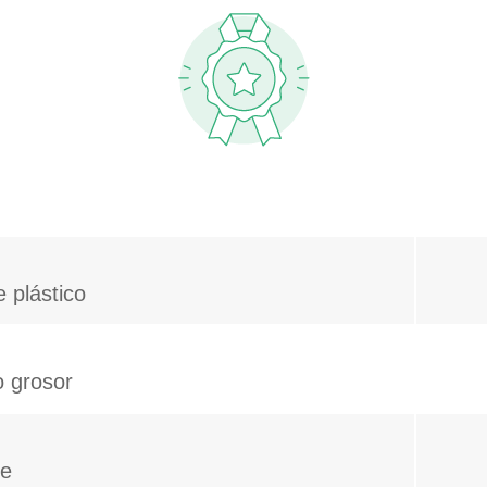
 plástico
o grosor
le