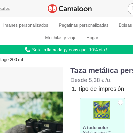
talles
Imanes personalizados
Pegatinas personalizadas
Bolsas
Mochilas y viaje
Hogar
Solicita llamada
¡y consigue -10% dto.!
ntage 200 ml
Taza metálica per
Desde
5,38
/u.
€
1.
Tipo de impresión
A todo color
Sublimación