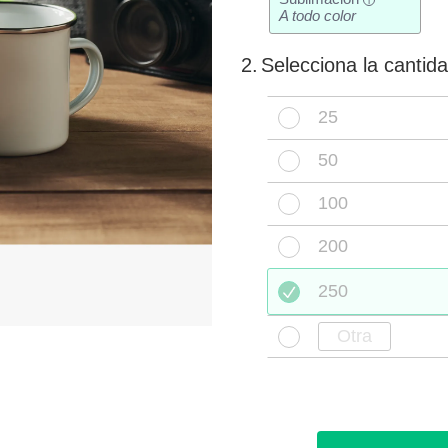
i
A todo color
2.
Selecciona la cantid
25
50
100
200
250