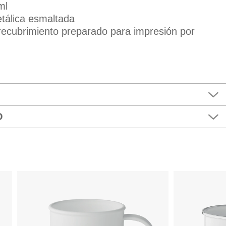
ml
etálica esmaltada
 recubrimiento preparado para impresión por
O