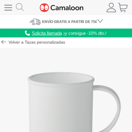
ENVÍO
GRATIS A PARTIR DE 75€
Solicita llamada
¡y consigue -10% dto.!
Volver a Tazas personalizadas