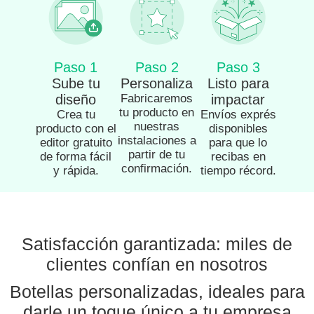
Paso 1
Paso 2
Paso 3
Sube tu
Personaliza
Listo para
diseño
Fabricaremos
impactar
tu producto en
Crea tu
Envíos exprés
nuestras
producto con el
disponibles
instalaciones a
editor gratuito
para que lo
partir de tu
de forma fácil
recibas en
confirmación.
y rápida.
tiempo récord.
Satisfacción garantizada: miles de
clientes confían en nosotros
Botellas personalizadas, ideales para
darle un toque único a tu empresa