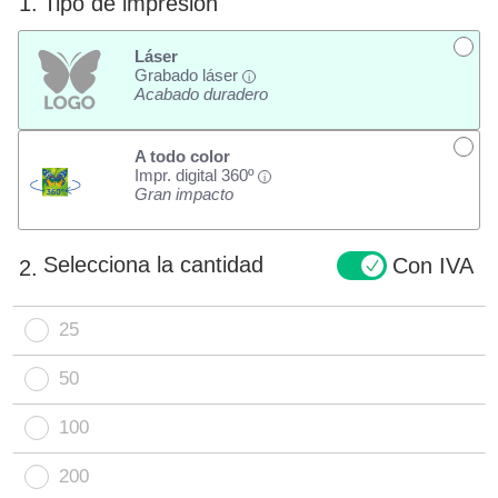
1.
Tipo de impresión
Láser
Grabado láser
i
Acabado duradero
A todo color
Impr. digital 360º
i
Gran impacto
Selecciona la cantidad
Con IVA
2.
25
50
100
200