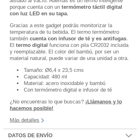
aislado al vacío. Además es un termo inteligente
porque cuenta con un
termómetro táctil digital
con luz LED en su tapa.
Gracias a este gadget podrás monitorizar la
temperatura de tu bebida. El termo termómetro
también
cuenta con infusor de té y es antifugas
.
El
termo digital
funciona con pila CR2032 incluida
y reemplazable. El color del bambú, por ser un
material natural, puede variar de una unidad a otra.
Tamaño: Ø6,4 x 23,5 cms
Capacidad: 480 ml
Material: acero inoxidable y bambú
Con termómetro digital e infusor de té
¿No encuentras lo que buscas?
¡Llámanos y lo
hacemos posible!
Más detalles
DATOS DE ENVÍO