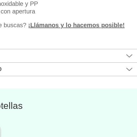
noxidable y PP
 con apertura
ue buscas?
¡Llámanos y lo hacemos posible!
O
tellas