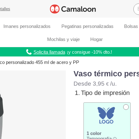
talles
Imanes personalizados
Pegatinas personalizadas
Bolsas
Mochilas y viaje
Hogar
Solicita llamada
¡y consigue -10% dto.!
co personalizado 455 ml de acero y PP
Vaso térmico per
Desde
3,95
/u.
€
1.
Tipo de impresión
1 color
Tampografía