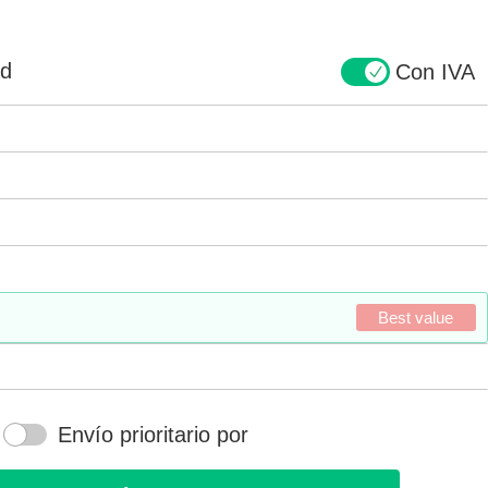
ad
Con IVA
Best value
Envío prioritario por