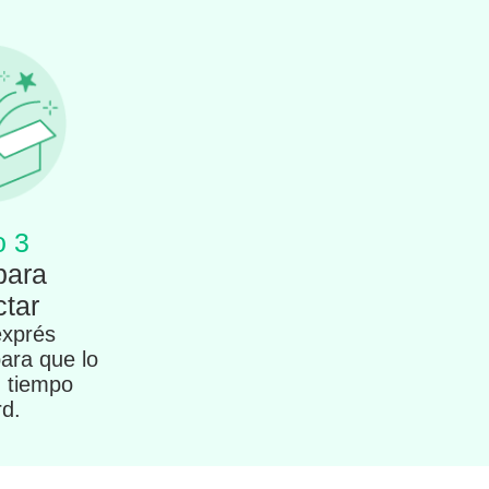
o 3
para
tar
exprés
para que lo
n tiempo
rd.