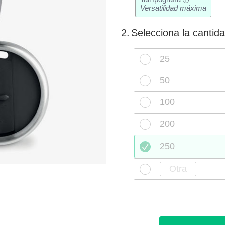
i
Versatilidad máxima
2.
Selecciona la cantid
25
50
100
200
250